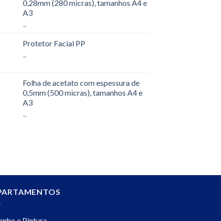
0,28mm (280 micras), tamanhos A4 e
A3
–
Protetor Facial PP
–
Folha de acetato com espessura de
0,5mm (500 micras), tamanhos A4 e
A3
–
PARTAMENTOS
enho e Pintura