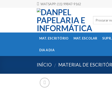
Skip
WATSAPP: (11) 99847-9162
to
content
MAT. ESCRITÓRIO
MAT. ESCOLAR
SUPR.
DIA A DIA
INÍCIO
MATERIAL DE ESCRITÓ
/