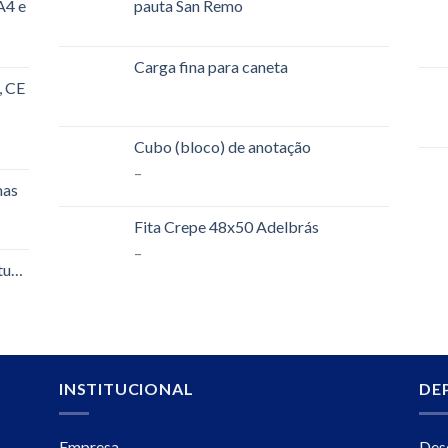
A4 e
pauta San Remo
Carga fina para caneta
, CE
Cubo (bloco) de anotação
–
mas
Fita Crepe 48x50 Adelbrás
–
tural
INSTITUCIONAL
DE
Empresa
Des