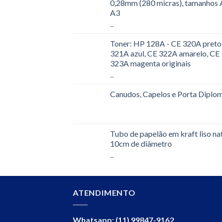
0,28mm (280 micras), tamanhos 
A3
–
Toner: HP 128A - CE 320A preto
321A azul, CE 322A amarelo, CE
323A magenta originais
–
Canudos, Capelos e Porta Diplo
Tubo de papelão em kraft liso na
10cm de diâmetro
–
ATENDIMENTO
Whatsapp: (11) 99847-9162