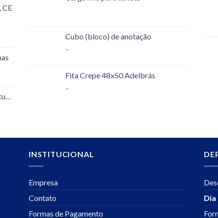
, CE
Cubo (bloco) de anotação
–
mas
Fita Crepe 48x50 Adelbrás
–
tural
INSTITUCIONAL
DE
Empresa
Des
Contato
Dia 
Formas de Pagamento
For