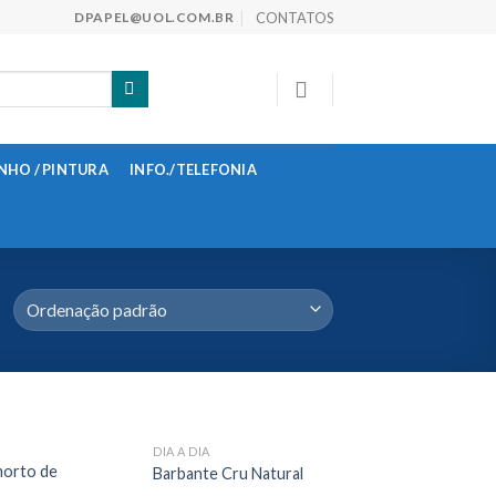
CONTATOS
DPAPEL@UOL.COM.BR
NHO / PINTURA
INFO./TELEFONIA
DIA A DIA
morto de
Barbante Cru Natural