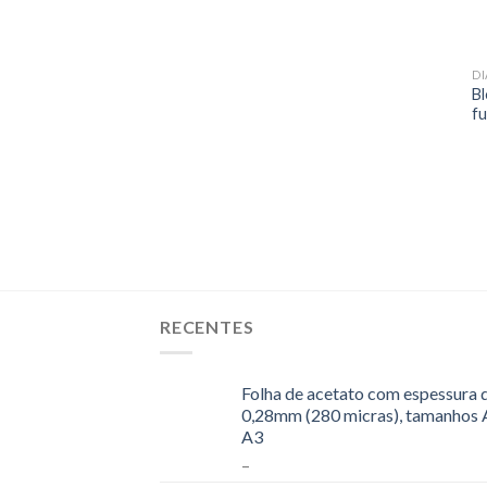
DI
Bl
fu
RECENTES
Folha de acetato com espessura 
0,28mm (280 micras), tamanhos 
A3
–