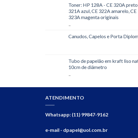
Toner: HP 128A - CE 320A preto
321A azul, CE 322A amarelo, CE
323A magenta originais
–
Canudos, Capelos e Porta Diplo
Tubo de papelão em kraft liso na
10cm de diâmetro
–
ATENDIMENTO
Whatsapp: (11) 99847-9162
e-mail - dpapel@uol.com.br