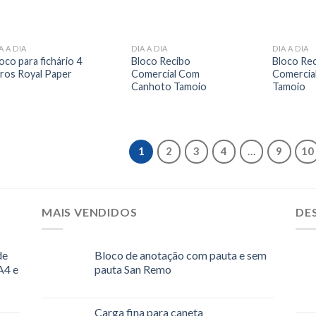
A A DIA
DIA A DIA
DIA A DIA
oco para fichário 4
Bloco Recibo
Bloco Re
ros Royal Paper
Comercial Com
Comercia
Canhoto Tamoio
Tamoio
1
2
3
4
…
9
10
MAIS VENDIDOS
DE
de
Bloco de anotação com pauta e sem
A4 e
pauta San Remo
Carga fina para caneta