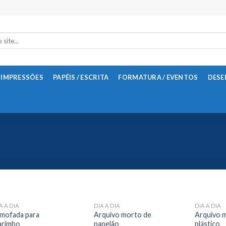
 IMPRESSÕES
PAPÉIS / ESCRITA
FORMATURA / EVENTOS
DESE
A A DIA
DIA A DIA
DIA A DIA
lmofada para
Arquivo morto de
Arquivo 
arimbo
papelão
plástico