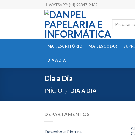
Skip
WATSAPP: (11) 99847-9162
to
content
MAT. ESCRITÓRIO
MAT. ESCOLAR
SUPR.
DIA A DIA
Dia a Dia
INÍCIO
DIA A DIA
/
DEPARTAMENTOS
DI
A
Desenho e Pintura
C