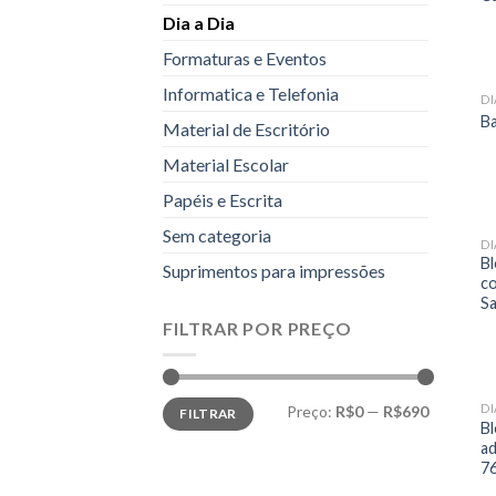
Dia a Dia
Formaturas e Eventos
Informatica e Telefonia
DI
Ba
Material de Escritório
Material Escolar
Papéis e Escrita
Sem categoria
DI
B
Suprimentos para impressões
co
S
FILTRAR POR PREÇO
DI
Preço:
R$0
—
R$690
FILTRAR
Bl
ad
7