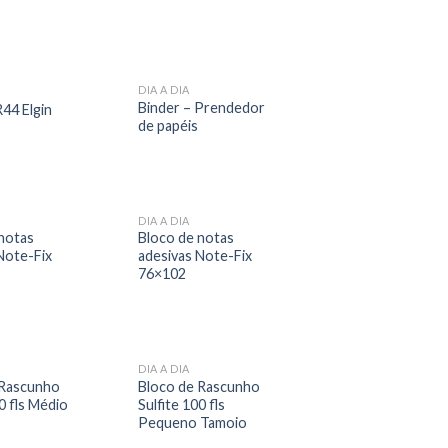
DIA A DIA
Binder – Prendedor
R44 Elgin
de papéis
DIA A DIA
notas
Bloco de notas
Note-Fix
adesivas Note-Fix
76×102
DIA A DIA
 Rascunho
Bloco de Rascunho
0 fls Médio
Sulfite 100 fls
Pequeno Tamoio