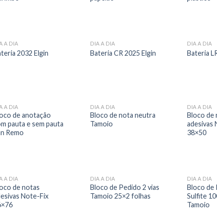
A A DIA
DIA A DIA
DIA A DIA
teria 2032 Elgin
Bateria CR 2025 Elgin
Bateria L
A A DIA
DIA A DIA
DIA A DIA
loco de anotação
Bloco de nota neutra
Bloco de 
m pauta e sem pauta
Tamoio
adesivas 
an Remo
38×50
A A DIA
DIA A DIA
DIA A DIA
oco de notas
Bloco de Pedido 2 vias
Bloco de
esivas Note-Fix
Tamoio 25×2 folhas
Sulfite 10
6×76
Tamoio