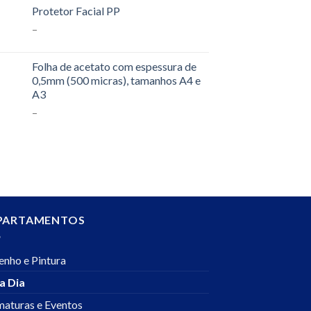
Protetor Facial PP
–
Folha de acetato com espessura de
0,5mm (500 micras), tamanhos A4 e
A3
–
PARTAMENTOS
enho e Pintura
a Dia
maturas e Eventos