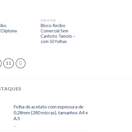
DIA A DIA
cibo
Bloco Recibo
l Diploma
Comercial Sem
Canhoto Tamoio –
com 50 folhas
11
STAQUES
Folha de acetato com espessura de
0,28mm (280 micras), tamanhos A4 e
A3
–