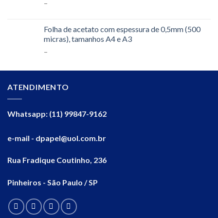
–
Folha de acetato com espessura de 0,5mm (500
micras), tamanhos A4 e A3
–
ATENDIMENTO
Whatsapp: (11) 99847-9162
e-mail - dpapel@uol.com.br
Rua Fradique Coutinho, 236
Pinheiros - São Paulo / SP